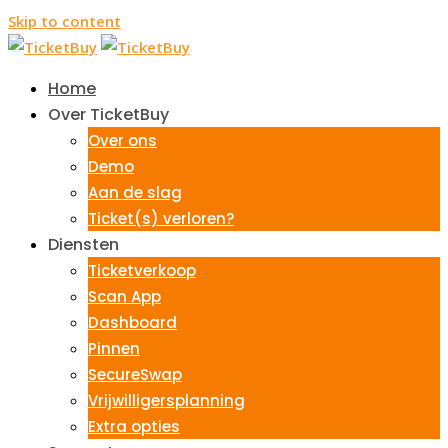
Skip to content
Home
Over TicketBuy
Over ons
Demo
Aan de slag
Ticket(s) verloren?
Diensten
Ticketverkoop
Scan App
Dashboard
Pinnen
SecureSwap
Vrijwilligersplanning
Extra opties