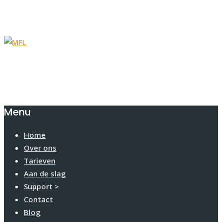
Menu
Home
Over ons
Tarieven
Aan de slag
Support >
Contact
Blog