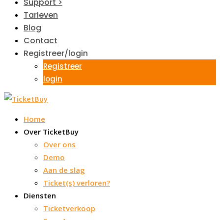
Support >
Tarieven
Blog
Contact
Registreer/login
Registreer
login
Home
Over TicketBuy
Over ons
Demo
Aan de slag
Ticket(s) verloren?
Diensten
Ticketverkoop