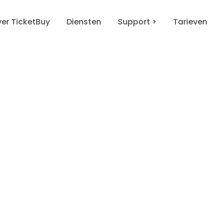
er TicketBuy
Diensten
Support >
Tarieven