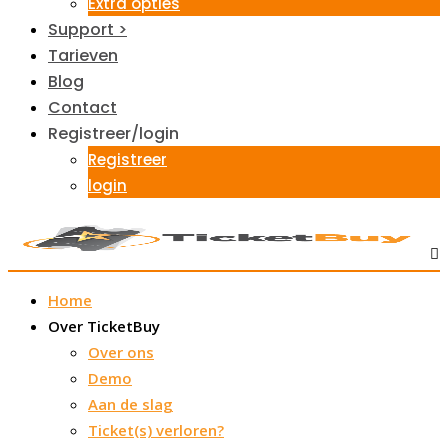
Extra opties
Support >
Tarieven
Blog
Contact
Registreer/login
Registreer
login
Home
Over TicketBuy
Over ons
Demo
Aan de slag
Ticket(s) verloren?