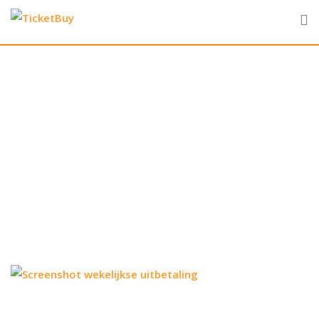
Skip
to
content
Screenshot wekelijkse
uitbetaling