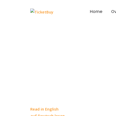
Skip
to
Home
Ov
content
Algemene voor
Read in English
auf Deutsch lesen