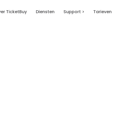
er TicketBuy
Diensten
Support >
Tarieven
waarden