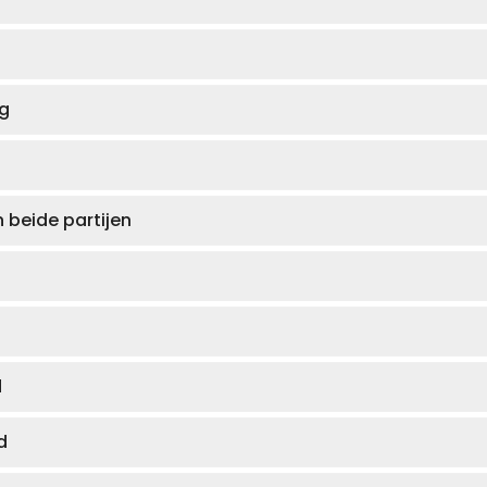
ng
 beide partijen
d
d