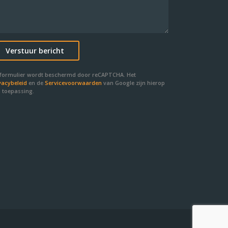
 formulier wordt beschermd door reCAPTCHA. Het
vacybeleid
en de
Servicevoorwaarden
van Google zijn hierop
 toepassing.