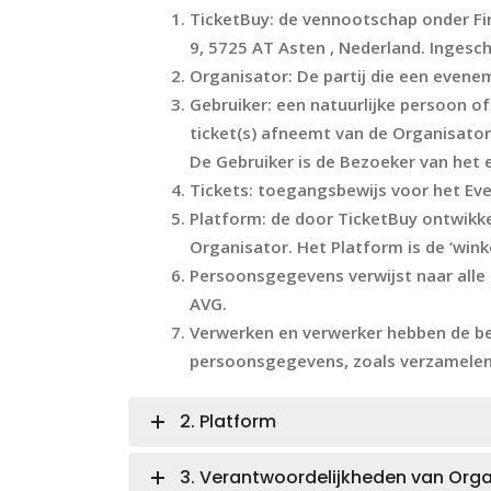
TicketBuy
: de vennootschap onder Fi
9, 5725 AT Asten , Nederland. Inges
Organisator
: De partij die een evene
Gebruiker
: een natuurlijke persoon o
ticket(s) afneemt van de Organisato
De Gebruiker is de Bezoeker van het
Tickets
: toegangsbewijs voor het Ev
Platform
: de door TicketBuy ontwikk
Organisator. Het Platform is de ‘wink
Persoonsgegevens
verwijst naar alle
AVG.
Verwerken en verwerker
hebben de bet
persoonsgegevens, zoals verzamelen, 
2. Platform
3. Verantwoordelijkheden van Orga