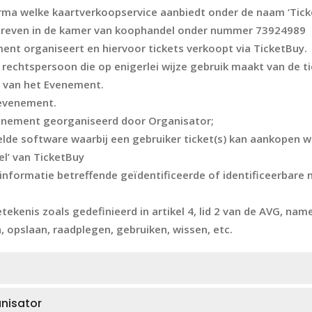
rma welke kaartverkoopservice aanbiedt onder de naam ‘Tick
chreven in de kamer van koophandel onder nummer 73924989
ment organiseert en hiervoor tickets verkoopt via TicketBuy.
f rechtspersoon die op enigerlei wijze gebruik maakt van de t
r van het Evenement.
 evenement.
enement georganiseerd door Organisator;
elde software waarbij een gebruiker ticket(s) kan aankopen
el’ van TicketBuy
 informatie betreffende geïdentificeerde of identificeerbare 
ekenis zoals gedefinieerd in artikel 4, lid 2 van de AVG, nam
opslaan, raadplegen, gebruiken, wissen, etc.
nisator