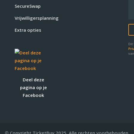
SecureSwap
Vrijwilligersplanning
Extra opties
Dit
Pri
van
Deel deze
pagina op je
Facebook
© Copyright TicketBuy 2025. Alle rechten voorbehouden.